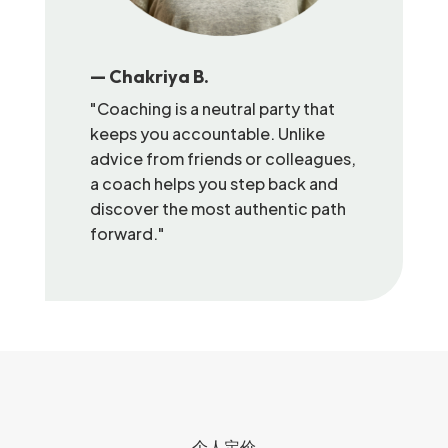
— Chakriya B.
e
"Coaching is a neutral party that
 push
keeps you accountable. Unlike
ped
advice from friends or colleagues,
er,
a coach helps you step back and
same
discover the most authentic path
forward."
个人定价